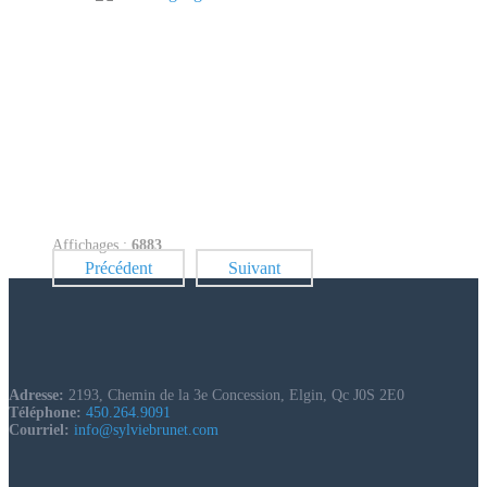
Affichages :
6883
Précédent
Suivant
Adresse:
2193, Chemin de la 3e Concession, Elgin, Qc J0S 2E0
Téléphone:
450.264.9091
Courriel:
info@sylviebrunet.com