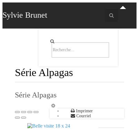
Sylvie Brunet
ACCUEIL
PORTFOLIO
PARCOURS
ART, PATRIMOINE ET FAMI
AGENDA
Série Alpagas
Série Alpagas
Imprimer
Courriel