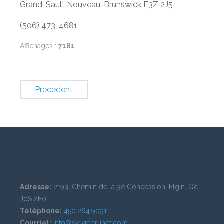
Grand-Sault Nouveau-Brunswick E3Z 2J5
(506) 473-4681
Affichages :
7181
Précédent
Adresse:
2193, Chemin de la 3e Concession, Elgin, Qc
J0S 2E0
Téléphone:
450.264.9091
Courriel:
info@sylviebrunet.com