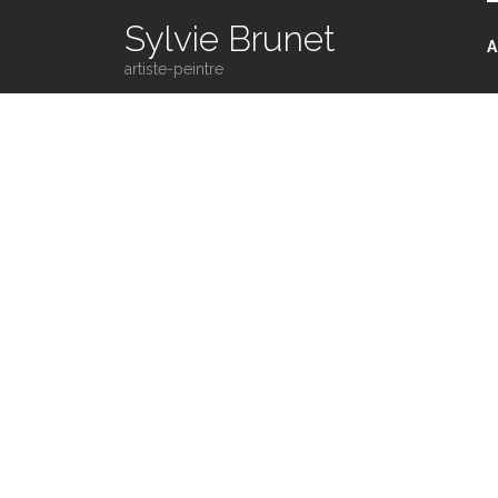
Sylvie Brunet
A
artiste-peintre